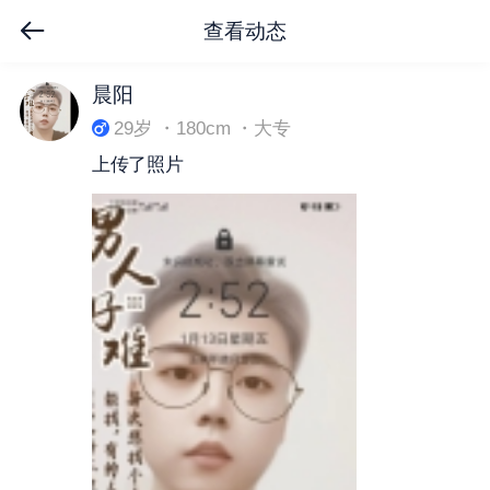
查看动态
下拉刷新
晨阳
29岁 ・180cm ・大专
上传了照片