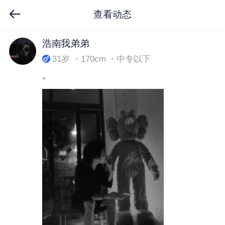
查看动态
下拉刷新
浩南我弟弟
31岁 ・170cm ・中专以下
。